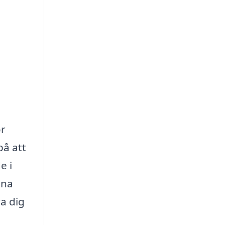
or
på att
e i
ina
ra dig