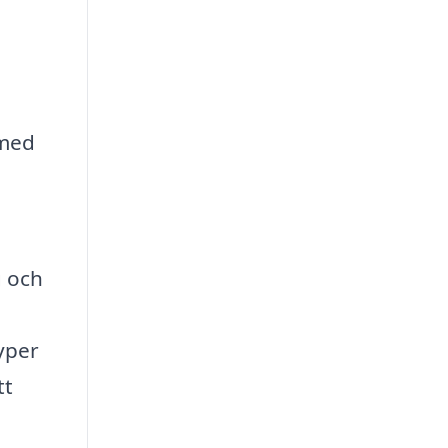
 med
g och
yper
tt