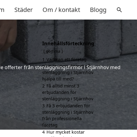
m
Städer
Om / kontakt
Blogg
Innehållsförteckning
gömma
1
Vad kan ett företag
som är specialiserat på
nde offerter från stenläggningsfirmor i Stjärnhov med
stenläggning i Stjärnhov
hjälpa till med?
2
Få alltid minst 3
erbjudanden för
stenläggning i Stjärnhov
3
Få 3 erbjudanden för
stenläggning i Stjärnhov
från professionella
företag
4
Hur mycket kostar