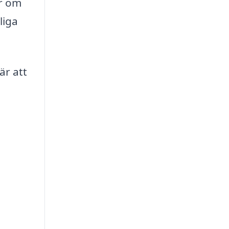
ar om
liga
är att