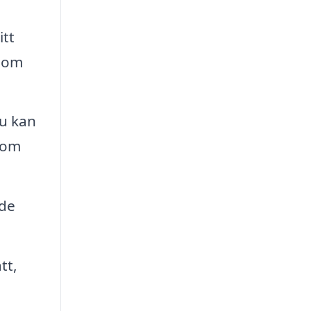
itt
 som
du kan
som
ade
tt,