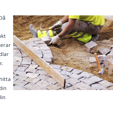
 Då
akt
serar
dlar
r.
hitta
din
din