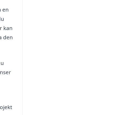
a en
du
r kan
ja den
du
enser
ojekt