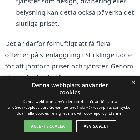
tjänster som design, dränering eller
belysning kan detta också påverka det
slutliga priset.
Det är därför förnuftigt att få flera
offerter på stenläggning i Sticklinge udde
för att jämföra priser och tjänster. Genom
att använda plattformar som xn--
×
Denna webbplats använder
stenlggning-pris-znb.se kan du enkelt få
cookies
kontakt med lokala professionella som
Denna webbplats använder cookies för att förbättra
användarupplevelsen. Genom att använda vår webbplats samtycker
kan ge dig en grundlig uppskattning
du till alla cookies i enlighet med vår cookiepolicy.
Läs mer
baserat på dina specifika behov. Att ta sig
ACCEPTERA ALLA
AVVISA ALLT
tid att noga välja rätt företag med rätt