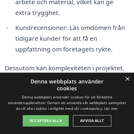
arbete och material, vilket kan ge
extra trygghet.
Kundrecensioner: Läs omdömen från
tidigare kunder för att få en
uppfattning om företagets rykte.
Dessutom kan komplexiteten i projektet,
×
såsom markens beskaffenhet och
Denna webbplats använder
cookies
eventuell förberedelse av området,
Denna webbplats använder cookies för att förbättra
påverka kostnaderna. Om det krävs extra
användarupplevelsen. Genom att använda vår webbplats samtycker
du till alla cookies i enlighet med vår cookiepolicy.
Läs mer
arbete för att jämna ut marken eller ta
bort befintliga beläggningar kan detta
ACCEPTERA ALLA
AVVISA ALLT
leda till högre pris. Det är också värt att