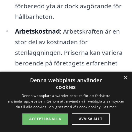
förberedd yta är dock avgörande för
hållbarheten.
Arbetskostnad:
Arbetskraften är en
stor del av kostnaden för
stenläggningen. Priserna kan variera
beroende på företagets erfarenhet
och expertis, samt lokala
×
Denna webbplats använder
marknadspriser.
cookies
Denna webbplats använder cookies för att förbättra
Tillgång till specialistkompetens:
Om
användarupplevelsen. Genom att använda vår webbplats samtycker
du till alla cookies i enlighet med vår cookiepolicy.
Läs mer
ditt projekt kräver specialkunskaper,
som mönsterläggning eller komplexa
ACCEPTERA ALLA
AVVISA ALLT
designlösningar, kan detta också