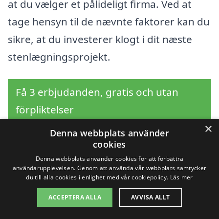
at du vælger et pålideligt firma. Ved at
tage hensyn til de nævnte faktorer kan du
sikre, at du investerer klogt i dit næste
stenlægningsprojekt.
Få 3 erbjudanden, gratis och utan
förpliktelser
×
Denna webbplats använder
cookies
Sök efter en
Denna webbplats använder cookies för att förbättra
användarupplevelsen. Genom att använda vår webbplats samtycker
du till alla cookies i enlighet med vår cookiepolicy.
Läs mer
professionell för
ACCEPTERA ALLA
AVVISA ALLT
stenläggning i andra