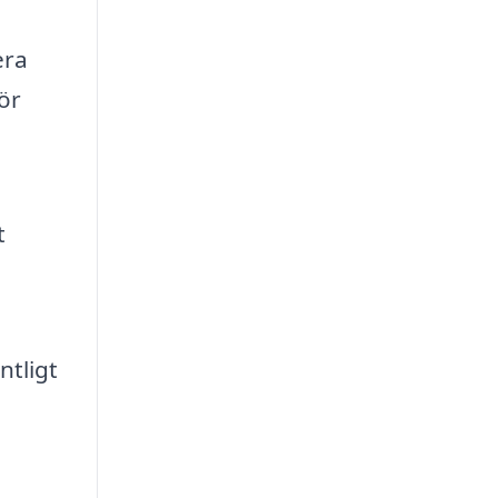
era
ör
t
ntligt