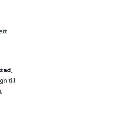
ett
stad
,
n till
g,