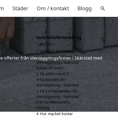
m
Städer
Om / kontakt
Blogg
Innehållsförteckning
gömma
1
Vad kan ett företag
som är specialiserat på
nde offerter från stenläggningsfirmor i Skärstad med
stenläggning i Skärstad
hjälpa till med?
2
Få alltid minst 3
erbjudanden för
stenläggning i Skärstad
3
Få 3 erbjudanden för
stenläggning i Skärstad
från professionella
företag
4
Hur mycket kostar