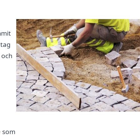
mmit
etag
 och
e som