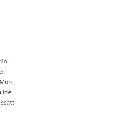
din
en
. Men
a idé
gssätt