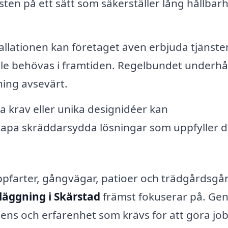
sten på ett sätt som säkerställer lång hållbar
allationen kan företaget även erbjuda tjänster
lle behövas i framtiden. Regelbundet underhål
ning avsevärt.
a krav eller unika designidéer kan
 skapa skräddarsydda lösningar som uppfyller d
uppfarter, gångvägar, patioer och trädgårdsgå
läggning i Skärstad
främst fokuserar på. G
etens och erfarenhet som krävs för att göra jo