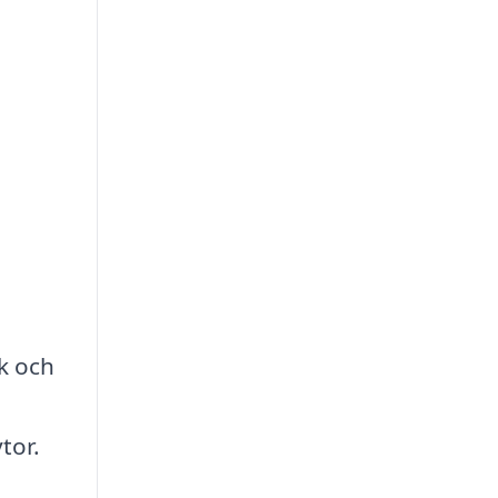
k och
tor.