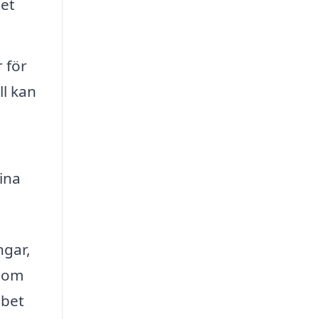
het
 för
l kan
ina
ngar,
enom
bbet