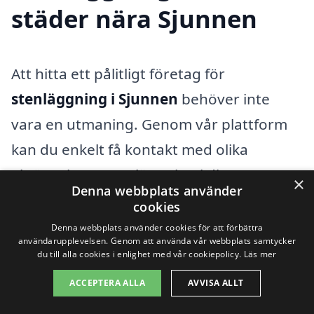
städer nära Sjunnen
Att hitta ett pålitligt företag för
stenläggning i Sjunnen
behöver inte
vara en utmaning. Genom vår plattform
kan du enkelt få kontakt med olika
aktörer inom stenläggning i ditt
×
Denna webbplats använder
närområde. Du kan dessutom få flera
cookies
offertförslag och tillsammans jämföra
Denna webbplats använder cookies för att förbättra
användarupplevelsen. Genom att använda vår webbplats samtycker
priser och kvalité. Oavsett vilken typ av
du till alla cookies i enlighet med vår cookiepolicy.
Läs mer
stenläggning du behöver, kan vi hjälpa dig
ACCEPTERA ALLA
AVVISA ALLT
att hitta den rätta professionella.