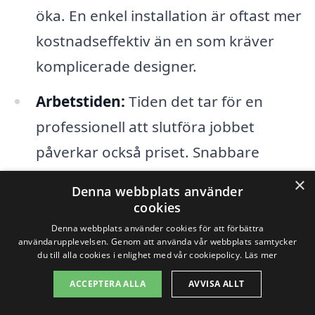
öka. En enkel installation är oftast mer
kostnadseffektiv än en som kräver
komplicerade designer.
Arbetstiden:
Tiden det tar för en
professionell att slutföra jobbet
påverkar också priset. Snabbare
arbeten kan kosta mer om de kräver
×
Denna webbplats använder
fler resurser eller en större
cookies
arbetsgrupp.
Denna webbplats använder cookies för att förbättra
användarupplevelsen. Genom att använda vår webbplats samtycker
du till alla cookies i enlighet med vår cookiepolicy.
Läs mer
Genom att ta hänsyn till dessa faktorer
ACCEPTERA ALLA
AVVISA ALLT
kan du få en mer tydlig bild av priset för