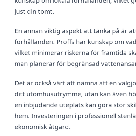
kunskap om lokala förhållanden, vilket g
just din tomt.
En annan viktig aspekt att tänka på är a
förhållanden. Proffs har kunskap om vä
vilket minimerar riskerna för framtida s
man planerar för begränsad vattenansaml
Det är också värt att nämna att en välgjo
ditt utomhusutrymme, utan kan även höja 
en inbjudande uteplats kan göra stor skil
hem. Investeringen i professionell sten
ekonomisk åtgärd.