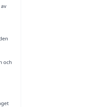
 av
åden
on och
aget