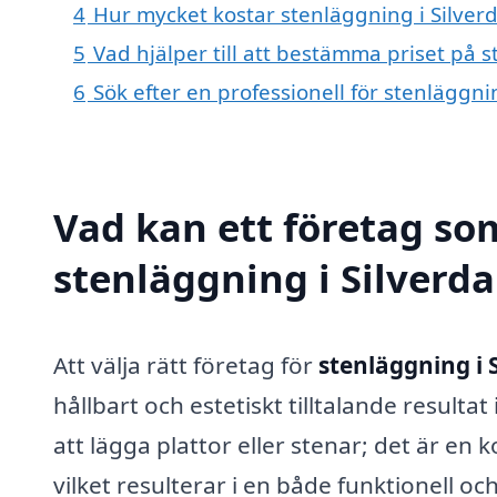
4
Hur mycket kostar stenläggning i Silver
5
Vad hjälper till att bestämma priset på s
6
Sök efter en professionell för stenläggn
Vad kan ett företag som
stenläggning i Silverda
Att välja rätt företag för
stenläggning i 
hållbart och estetiskt tilltalande resulta
att lägga plattor eller stenar; det är e
vilket resulterar i en både funktionell o