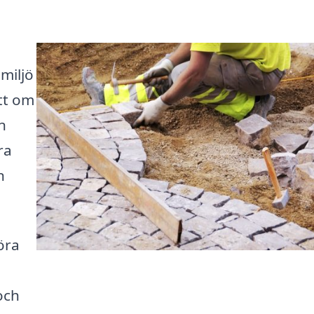
emiljö
ett om
n
ra
n
öra
och