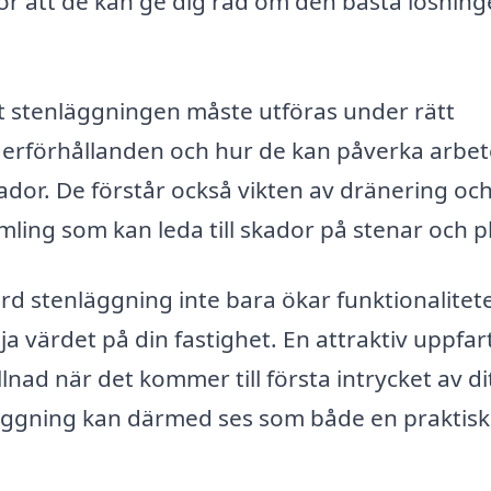
ör att de kan ge dig råd om den bästa lösning
tt stenläggningen måste utföras under rätt
derförhållanden och hur de kan påverka arbet
kador. De förstår också vikten av dränering oc
ing som kan leda till skador på stenar och pl
rd stenläggning inte bara ökar funktionalitete
värdet på din fastighet. En attraktiv uppfart
lnad när det kommer till första intrycket av di
läggning kan därmed ses som både en praktisk