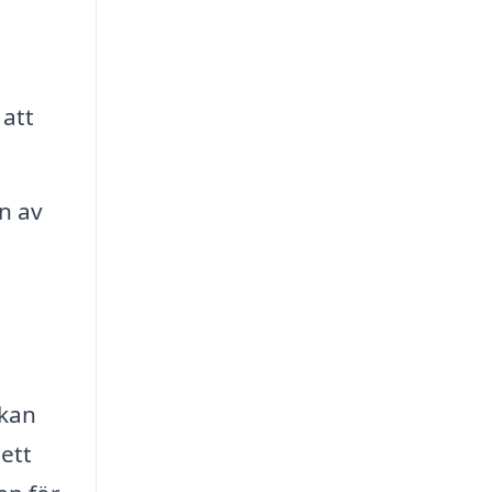
att
n av
kan
lett