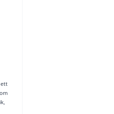
ett
a om
ik,