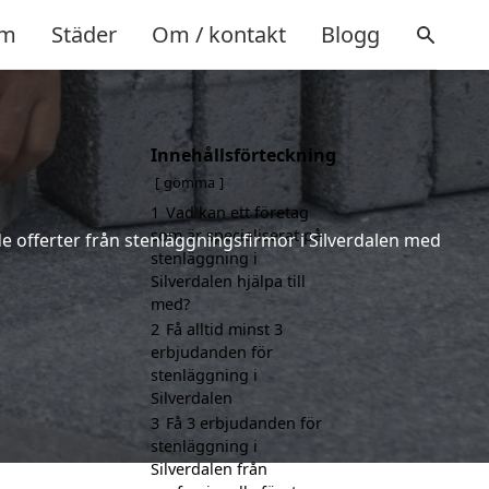
m
Städer
Om / kontakt
Blogg
Innehållsförteckning
n
gömma
1
Vad kan ett företag
som är specialiserat på
nde offerter från stenläggningsfirmor i Silverdalen med
stenläggning i
Silverdalen hjälpa till
med?
2
Få alltid minst 3
erbjudanden för
stenläggning i
Silverdalen
3
Få 3 erbjudanden för
stenläggning i
Silverdalen från