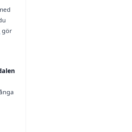
 med
 du
e
gör
dalen
många