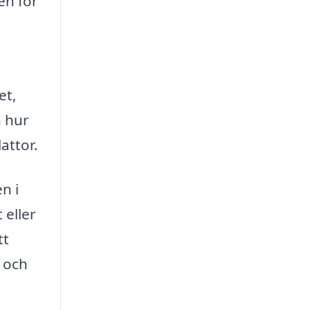
en för
et,
h hur
attor.
n i
 eller
tt
 och