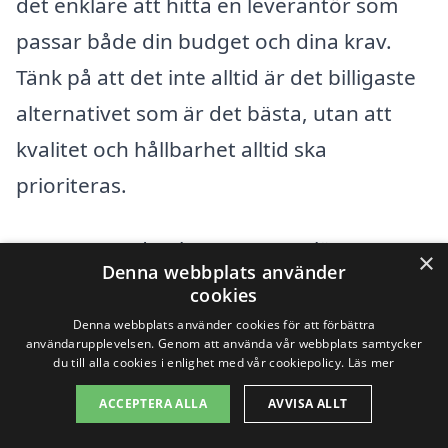
det enklare att hitta en leverantör som
passar både din budget och dina krav.
Tänk på att det inte alltid är det billigaste
alternativet som är det bästa, utan att
kvalitet och hållbarhet alltid ska
prioriteras.
Oavsett om du planerar att anlägga en
×
Denna webbplats använder
uppfart, en veranda eller en uteplats, är
cookies
det viktigt att noggrant överväga alla
Denna webbplats använder cookies för att förbättra
användarupplevelsen. Genom att använda vår webbplats samtycker
kostnadsfaktorer innan du gör ditt val.
du till alla cookies i enlighet med vår cookiepolicy.
Läs mer
Med rätt information och genom att
ACCEPTERA ALLA
AVVISA ALLT
använda vår plattform kan du navigera i