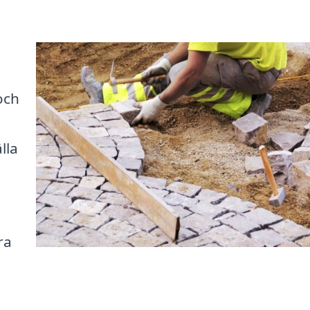
och
lla
ra