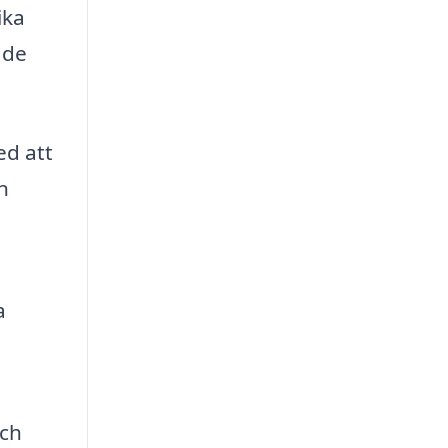
ika
 de
ed att
n
a
och