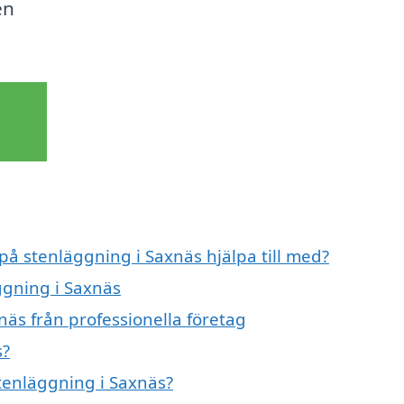
en
 på stenläggning i Saxnäs hjälpa till med?
ggning i Saxnäs
äs från professionella företag
s?
stenläggning i Saxnäs?