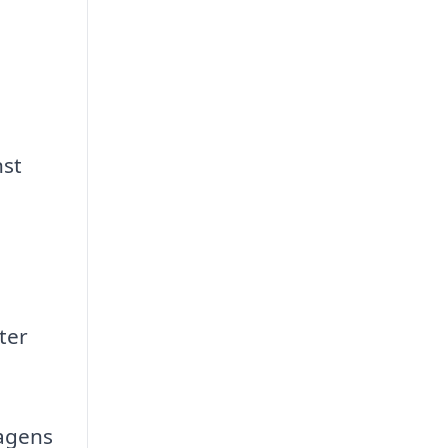
nst
ter
agens