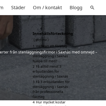
m
Städer
Om / kontakt
Blogg
Innehållsförteckning
gömma
1
Vad kan ett företag
som är specialiserat på
offerter från stenläggningsfirmor i Saxnäs med omnejd –
stenläggning i Saxnäs
hjälpa till med?
2
Få alltid minst 3
erbjudanden för
stenläggning i Saxnäs
3
Få 3 erbjudanden för
stenläggning i Saxnäs
från professionella
företag
4
Hur mycket kostar