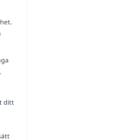
het.
n
nga
,
 ditt
sätt