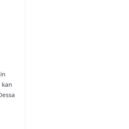
in
å kan
 Dessa