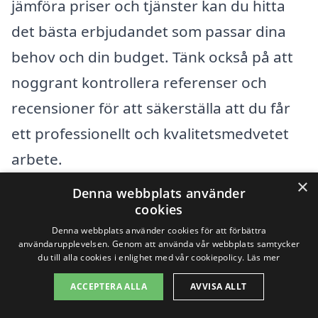
jämföra priser och tjänster kan du hitta
det bästa erbjudandet som passar dina
behov och din budget. Tänk också på att
noggrant kontrollera referenser och
recensioner för att säkerställa att du får
ett professionellt och kvalitetsmedvetet
arbete.
×
Denna webbplats använder
Slutligen, kom ihåg att stenläggning är en
cookies
investering för ditt hem eller din fastighet.
Denna webbplats använder cookies för att förbättra
användarupplevelsen. Genom att använda vår webbplats samtycker
Kvalitet och hållbarhet bör vägas in i
du till alla cookies i enlighet med vår cookiepolicy.
Läs mer
priset, så du slipper kostsamma
ACCEPTERA ALLA
AVVISA ALLT
reparationer och underhåll i framtiden.