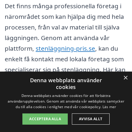
Det finns många professionella företag i
närområdet som kan hjälpa dig med hela
processen, från val av material till själva
läggningen. Genom att använda vår
plattform,
stenläggning-pris.se
, kan du
enkelt få kontakt med lokala företag som
specialiserar sig på stenläggning. Här kan
×
du få flera offerter och jämföra priser,
Denna webbplats använder
cookies
vilket gör det lättare att fatta ett
Denna webbplats använder cookies för att förbättra
informerat beslut.
användarupplevelsen. Genom att använda vår webbplats samtycker
du till alla cookies i enlighet med vår cookiepolicy.
Läs mer
Några av de städer som ligger nära Östra
ACCEPTERA ALLA
AVVISA ALLT
Husby, där du också kan hitta skickliga