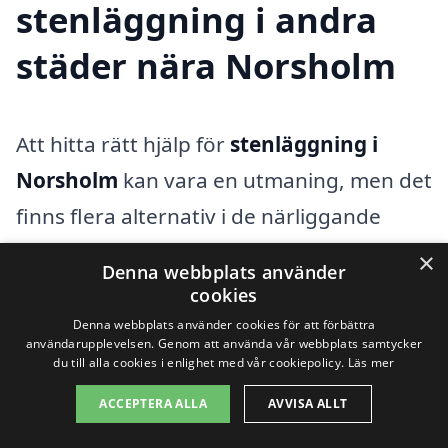
stenläggning i andra
städer nära Norsholm
Att hitta rätt hjälp för
stenläggning i
Norsholm
kan vara en utmaning, men det
finns flera alternativ i de närliggande
städerna. Genom att jämföra olika
×
Denna webbplats använder
företag kan du få en bättre förståelse för
cookies
priser och kvalitet, så att du kan göra det
Denna webbplats använder cookies för att förbättra
användarupplevelsen. Genom att använda vår webbplats samtycker
bästa valet för ditt projekt. Här är några
du till alla cookies i enlighet med vår cookiepolicy.
Läs mer
städer i närheten där du kan söka efter
ACCEPTERA ALLA
AVVISA ALLT
professionella tjänster: