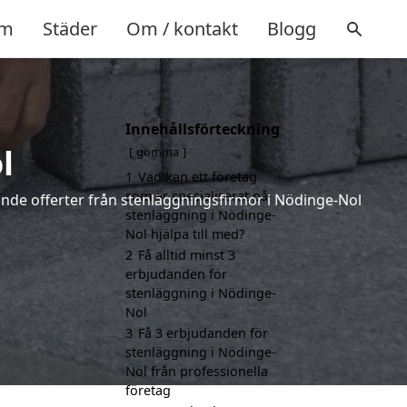
m
Städer
Om / kontakt
Blogg
Innehållsförteckning
l
gömma
1
Vad kan ett företag
som är specialiserat på
dande offerter från stenläggningsfirmor i Nödinge-Nol
stenläggning i Nödinge-
Nol hjälpa till med?
2
Få alltid minst 3
erbjudanden för
stenläggning i Nödinge-
Nol
3
Få 3 erbjudanden för
stenläggning i Nödinge-
Nol från professionella
företag