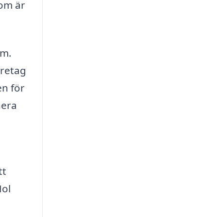
som är
rm.
öretag
en för
nera
tt
Nol