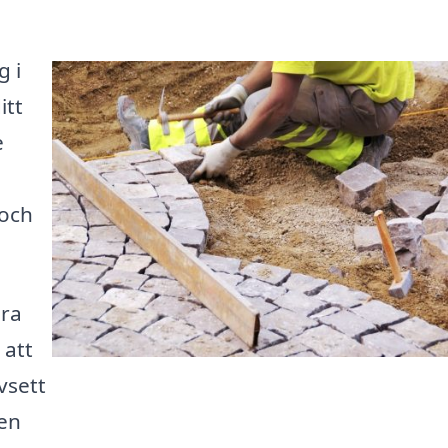
g i
itt
e
 och
öra
 att
vsett
 en