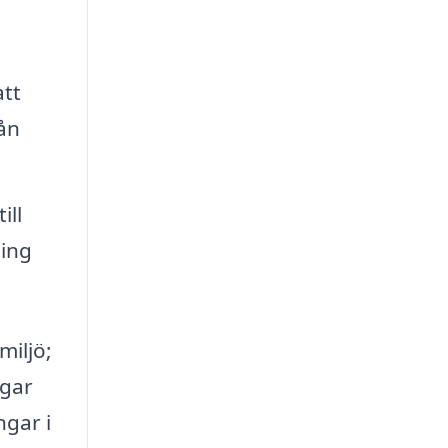
att
rån
ill
ning
miljö;
ngar
ngar i