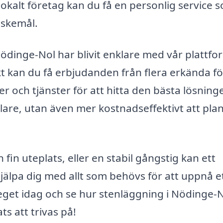
kalt företag kan du få en personlig service 
nskemål.
 Nödinge-Nol har blivit enklare med vår plattfo
ekt kan du få erbjudanden från flera erkända f
er och tjänster för att hitta den bästa lösning
klare, utan även mer kostnadseffektivt att pla
in uteplats, eller en stabil gångstig kan ett
hjälpa dig med allt som behövs för att uppnå e
steget idag och se hur stenläggning i Nödinge-
ts att trivas på!