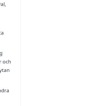
al,
ta
ng
r och
 ytan
ndra