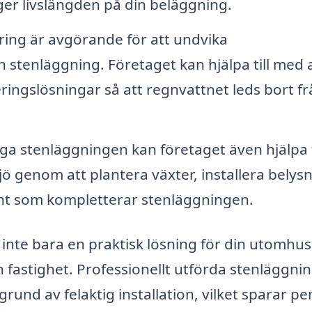
er livslängden på din beläggning.
ing är avgörande för att undvika
stenläggning. Företaget kan hjälpa till med 
eringslösningar så att regnvattnet leds bort f
ga stenläggningen kan företaget även hjälpa t
 genom att plantera växter, installera belys
ent som kompletterar stenläggningen.
 inte bara en praktisk lösning för din utomhus
in fastighet. Professionellt utförda stenläggni
nd av felaktig installation, vilket sparar pe