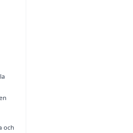
la
den
a och