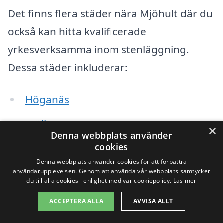
Det finns flera städer nära Mjöhult där du
också kan hitta kvalificerade
yrkesverksamma inom stenläggning.
Dessa städer inkluderar:
Höganäs
Mölle
×
Denna webbplats använder
cookies
Kullaberg
Denna webbplats använder cookies för att förbättra
Ängelholm
användarupplevelsen. Genom att använda vår webbplats samtycker
du till alla cookies i enlighet med vår cookiepolicy.
Läs mer
Båstad
ACCEPTERA ALLA
AVVISA ALLT