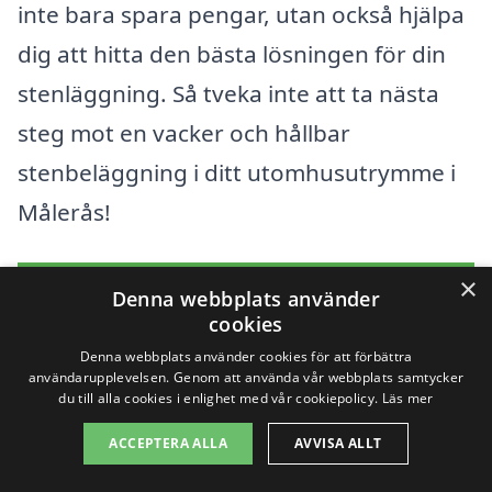
inte bara spara pengar, utan också hjälpa
dig att hitta den bästa lösningen för din
stenläggning. Så tveka inte att ta nästa
steg mot en vacker och hållbar
stenbeläggning i ditt utomhusutrymme i
Målerås!
×
Få 3 erbjudanden, gratis och utan
Denna webbplats använder
cookies
förpliktelser
Denna webbplats använder cookies för att förbättra
användarupplevelsen. Genom att använda vår webbplats samtycker
du till alla cookies i enlighet med vår cookiepolicy.
Läs mer
Sök efter en
ACCEPTERA ALLA
AVVISA ALLT