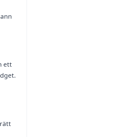
rann
h ett
udget.
rätt