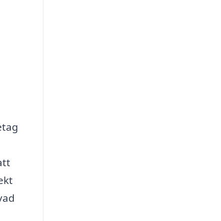
etag
att
ekt
 vad