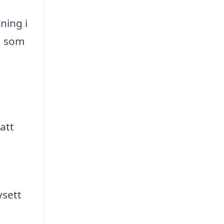
ning i
ng som
att
vsett