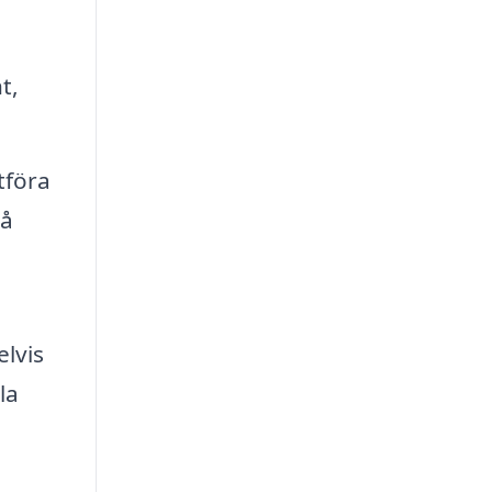
t,
tföra
på
elvis
la