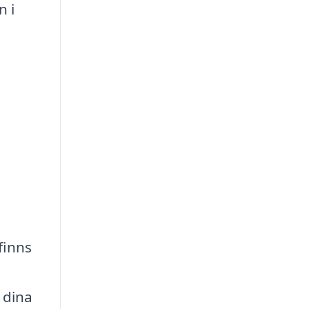
n i
finns
 dina