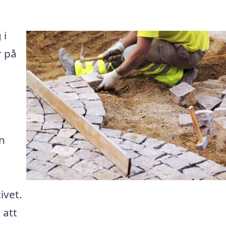
 i
r på
n
ivet.
 att