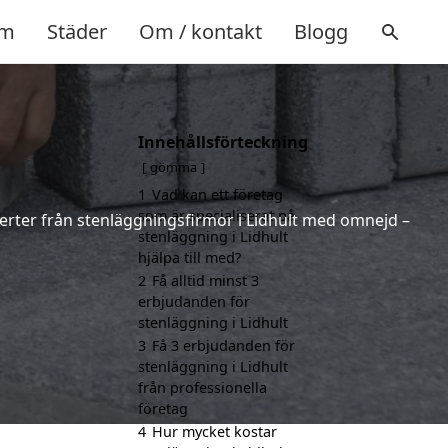
m
Städer
Om / kontakt
Blogg
Innehållsförteckning
gömma
1
Vad kan ett företag
som är specialiserat på
fferter från stenläggningsfirmor i Lidhult med omnejd –
stenläggning i Lidhult
hjälpa till med?
2
Få alltid minst 3
erbjudanden för
stenläggning i Lidhult
3
Få 3 erbjudanden för
stenläggning i Lidhult
från professionella
företag
4
Hur mycket kostar