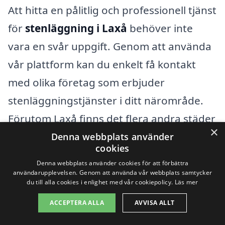
Att hitta en pålitlig och professionell tjänst
för
stenläggning i Laxå
behöver inte
vara en svår uppgift. Genom att använda
vår plattform kan du enkelt få kontakt
med olika företag som erbjuder
stenläggningstjänster i ditt närområde.
Förutom Laxå finns det flera andra städer
×
där kunniga hantverkare kan hjälpa dig
Denna webbplats använder
cookies
med din stenläggning. Några av dessa
Denna webbplats använder cookies för att förbättra
städer inkluderar:
användarupplevelsen. Genom att använda vår webbplats samtycker
du till alla cookies i enlighet med vår cookiepolicy.
Läs mer
Brandstad
ACCEPTERA ALLA
AVVISA ALLT