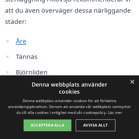
att du även överväger dessa närliggande
städer:
Åre
Tännäs
Björnliden
×
Denna webbplats använder
Långvind
cookies
Denna webbplats använder cookies för att förbättra
Trillevallen
användarupplevelsen. Genom att använda vår webbplats samtycker
du till alla cookies i enlighet med vår cookiepolicy.
Läs mer
Käla
ACCEPTERA ALLA
AVVISA ALLT
Hagfors