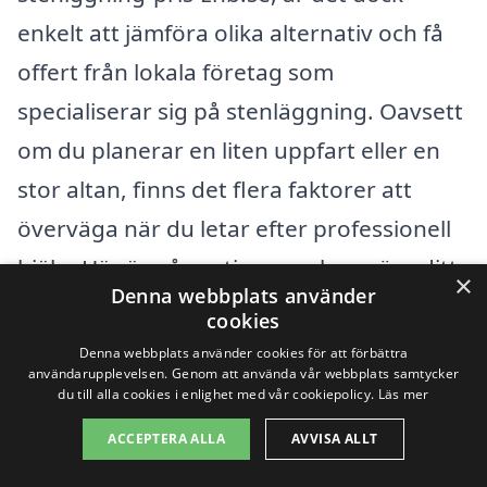
enkelt att jämföra olika alternativ och få
offert från lokala företag som
specialiserar sig på stenläggning. Oavsett
om du planerar en liten uppfart eller en
stor altan, finns det flera faktorer att
överväga när du letar efter professionell
hjälp. Här är några tips som kan göra ditt
×
Denna webbplats använder
val enklare:
cookies
Denna webbplats använder cookies för att förbättra
Jämför priser och tjänster från olika
användarupplevelsen. Genom att använda vår webbplats samtycker
du till alla cookies i enlighet med vår cookiepolicy.
Läs mer
företag.
ACCEPTERA ALLA
AVVISA ALLT
Kontrollera omdömen och