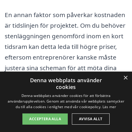
En annan faktor som påverkar kostnaden
är tidslinjen för projektet. Om du behöver
stenläggningen genomförd inom en kort
tidsram kan detta leda till högre priser,
eftersom entreprenörer kanske måste
justera sina scheman för att möta dina
×
önskemål. Det är därför viktigt att planera
Denna webbplats använder
cookies
i god tid för att få ett mer
Denna webbplats använder cookies för att förbättra
konkurrenskraftigt pris.
användarupplevelsen. Genom att använda vår webbplats samtycker
du till alla cookies i enlighet med vår cookiepolicy.
Läs mer
Sammanfattningsvis kan man säga att
ACCEPTERA ALLA
AVVISA ALLT
priset för stenläggning i Kinnared beror