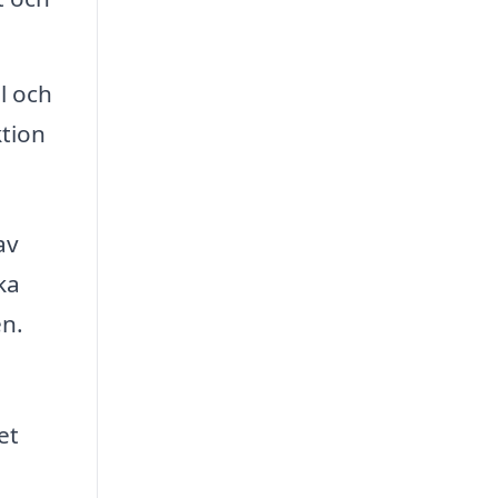
l och
ktion
av
ka
en.
et