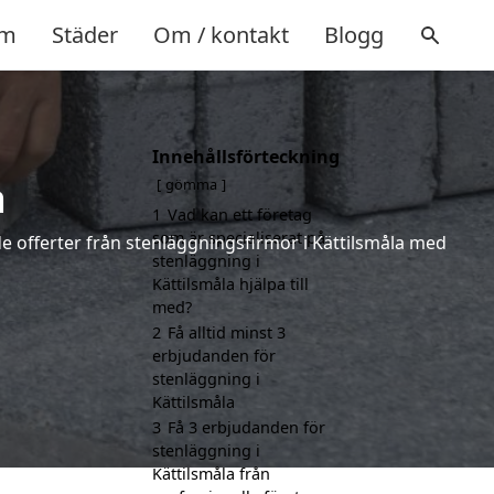
m
Städer
Om / kontakt
Blogg
Innehållsförteckning
a
gömma
1
Vad kan ett företag
som är specialiserat på
nde offerter från stenläggningsfirmor i Kättilsmåla med
stenläggning i
Kättilsmåla hjälpa till
med?
2
Få alltid minst 3
erbjudanden för
stenläggning i
Kättilsmåla
3
Få 3 erbjudanden för
stenläggning i
Kättilsmåla från