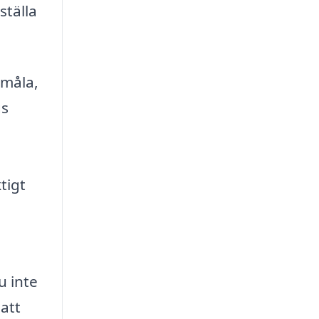
ställa
småla,
gs
tigt
u inte
att