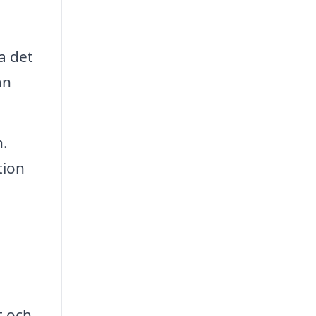
a det
an
n.
tion
t och