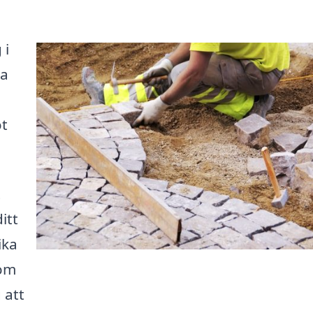
 i
ga
ot
t
itt
ika
som
 att