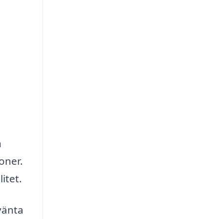
n
oner.
itet.
vänta