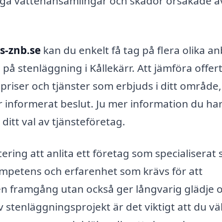
ygga vattenansamlingar och skador orsakade a
s-znb.se
kan du enkelt få tag på flera olika a
 på stenläggning i Kållekärr. Att jämföra offer
r priser och tjänster som erbjuds i ditt område,
mer informerat beslut. Ju mer information du har
itt val av tjänsteföretag.
ring att anlita ett företag som specialiserat 
ompetens och erfarenhet som krävs för att
ir en framgång utan också ger långvarig glädje 
av stenläggningsprojekt är det viktigt att du vä