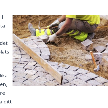
 i
ita
 det
lats
lika
en,
are
a ditt