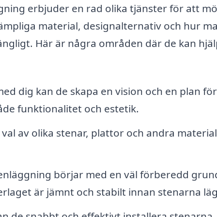
gning erbjuder en rad olika tjänster för att m
lämpliga material, designalternativ och hur m
ängligt. Här är några områden där de kan hjä
d dig kan de skapa en vision och en plan för
de funktionalitet och estetik.
 val av olika stenar, plattor och andra materia
enläggning börjar med en väl förberedd grun
derlaget är jämnt och stabilt innan stenarna lä
 de snabbt och effektivt installera stenarna, 