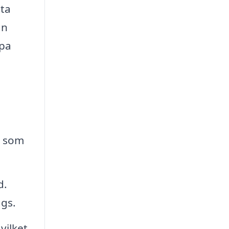
öta
an
lpa
l som
d.
ggs.
vilket