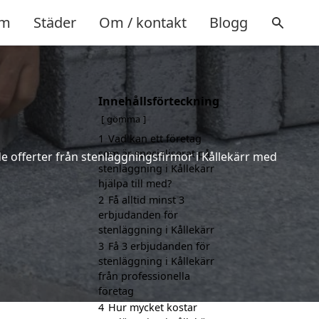
m
Städer
Om / kontakt
Blogg
Innehållsförteckning
gömma
1
Vad kan ett företag
som är specialiserat på
nde offerter från stenläggningsfirmor i Kållekärr med
stenläggning i Kållekärr
hjälpa till med?
2
Få alltid minst 3
erbjudanden för
stenläggning i Kållekärr
3
Få 3 erbjudanden för
stenläggning i Kållekärr
från professionella
företag
4
Hur mycket kostar