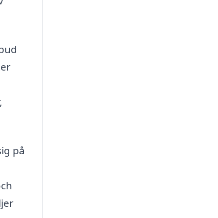
v
nbud
ter
,
sig på
och
ljer