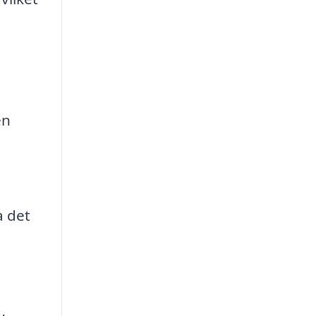
en
a det