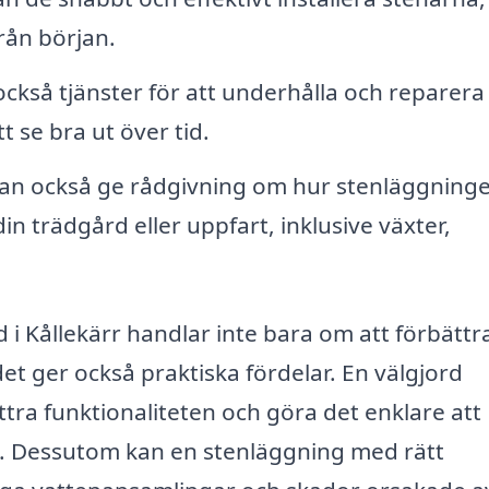
från början.
kså tjänster för att underhålla och reparera
t se bra ut över tid.
an också ge rådgivning om hur stenläggning
n trädgård eller uppfart, inklusive växter,
d i Kållekärr handlar inte bara om att förbättr
et ger också praktiska fördelar. En välgjord
tra funktionaliteten och göra det enklare att
n. Dessutom kan en stenläggning med rätt