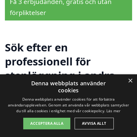
Få 3 erbjudanden, gratis och utan
förpliktelser
Sök efter en
professionell för
stenläggning i andra
×
Denna webbplats använder
städer nära Igelstorp
cookies
Denna webbplats använder cookies för att förbättra
användarupplevelsen. Genom att använda vår webbplats samtycker
du till alla cookies i enlighet med vår cookiepolicy.
Läs mer
Att hitta rätt företag för
stenläggning i
Igelstorp
kan vara en utmaning, men det
ACCEPTERA ALLA
AVVISA ALLT
finns många alternativ i närheten som