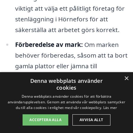
viktigt att välja ett pålitligt företag för
stenläggning i Hörnefors för att
säkerställa att arbetet görs korrekt.
Förberedelse av mark:
Om marken
behöver förberedas, såsom att ta bort
gamla plattor eller jämna till
underlaget, kan detta öka den totala
×
Denna webbplats använder
kostnaden för projektet.
cookies
Denna webbplats använder cookies för att förbättra
Tillgång och logistik:
Lättnad på
användarupplevelsen. Genom att använda vår webbplats samtycker
du till alla cookies i enlighet med vår cookiepolicy.
Läs mer
tillgången till platsen där jobbet ska
ACCEPTERA ALLA
AVVISA ALLT
utföras kan påverka