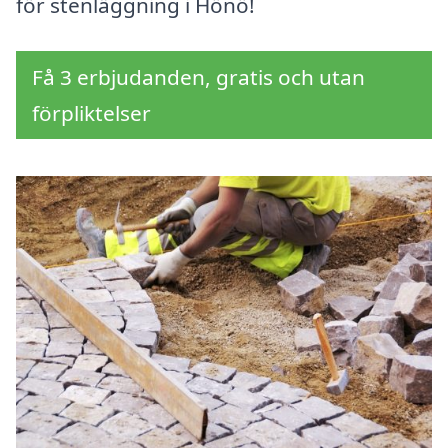
för stenläggning i Hönö!
Få 3 erbjudanden, gratis och utan
förpliktelser