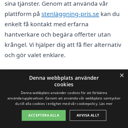
sina tjänster. Genom att använda vår
plattform på
stenläggning-pris.se
kan du
enkelt få kontakt med erfarna
hantverkare och begära offerter utan
krångel. Vi hjälper dig att få fler alternativ
och gör valet enklare.
När du letar efter stenläggning är det bra
×
Denna webbplats använder
att överväga professionella i städer som:
cookies
Denna webbplats använder cookies för att förbättra
användarupplevelsen. Genom att använda vår webbplats samtycker
Öckerö
du till alla cookies i enlighet med vår cookiepolicy.
Läs mer
Hälsö
ACCEPTERA ALLA
AVVISA ALLT