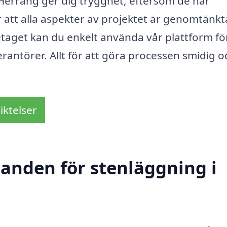
i Herräng ger dig trygghet, eftersom de har
 att alla aspekter av projektet är genomtänkt
etaget kan du enkelt använda vår plattform fö
erantörer. Allt för att göra processen smidig o
iktelser
danden för stenläggning i