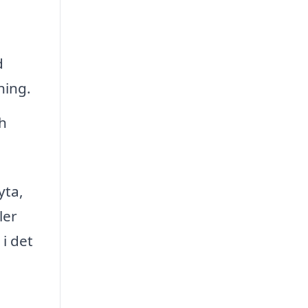
d
ning.
h
yta,
ler
i det