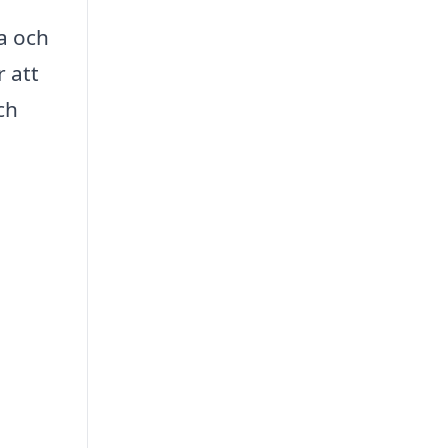
a och
r att
ch