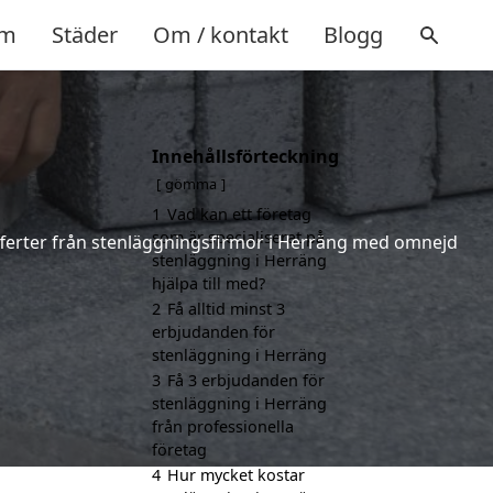
m
Städer
Om / kontakt
Blogg
Innehållsförteckning
gömma
1
Vad kan ett företag
som är specialiserat på
 offerter från stenläggningsfirmor i Herräng med omnejd
stenläggning i Herräng
hjälpa till med?
2
Få alltid minst 3
erbjudanden för
stenläggning i Herräng
3
Få 3 erbjudanden för
stenläggning i Herräng
från professionella
företag
4
Hur mycket kostar