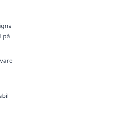
signa
l på
 vare
bil