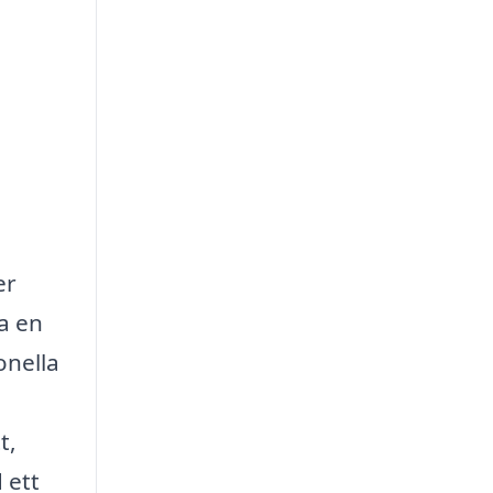
er
a en
onella
t,
 ett