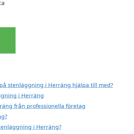
ta
 på stenläggning i Herräng hjälpa till med?
äggning i Herräng
räng från professionella företag
ng?
stenläggning i Herräng?