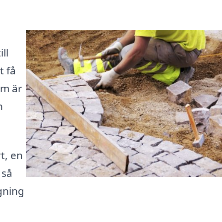
ll
t få
om är
n
t, en
 så
gning