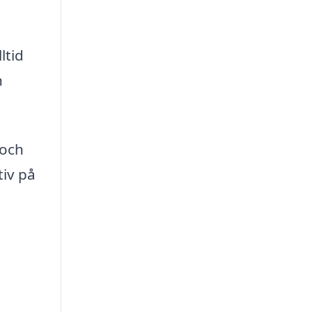
ltid
n
 och
tiv på