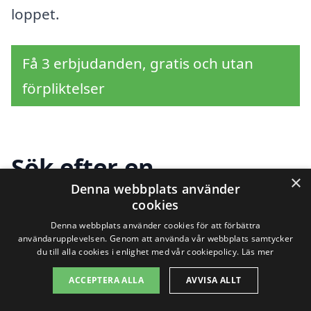
loppet.
Få 3 erbjudanden, gratis och utan
förpliktelser
Sök efter en
×
Denna webbplats använder
professionell för
cookies
stenläggning i andra
Denna webbplats använder cookies för att förbättra
användarupplevelsen. Genom att använda vår webbplats samtycker
du till alla cookies i enlighet med vår cookiepolicy.
Läs mer
städer nära
ACCEPTERA ALLA
AVVISA ALLT
Hästholmen