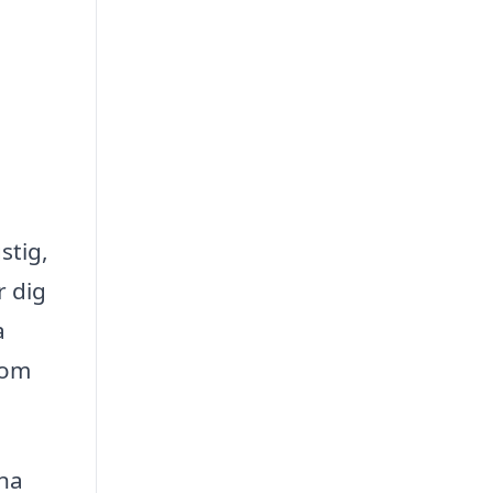
stig,
r dig
a
 om
rna