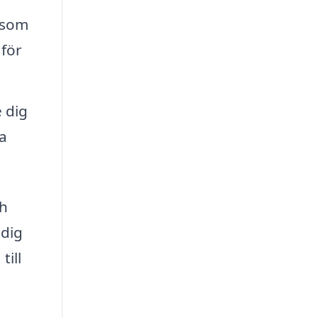
 som
 för
 dig
a
ch
 dig
till