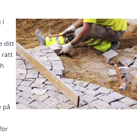
 i
 ditt
 rätt
ch
e på
för