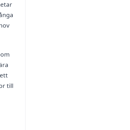
Letar
Många
ehov
 som
ära
ett
 till