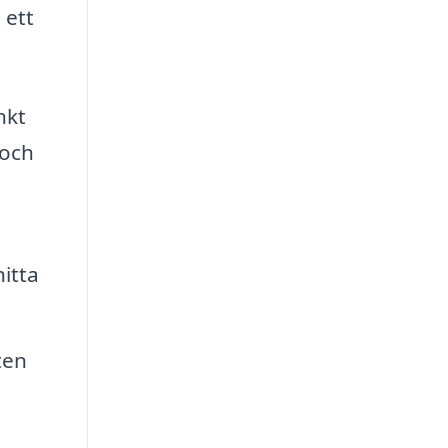
 ett
nkt
 och
itta
ten