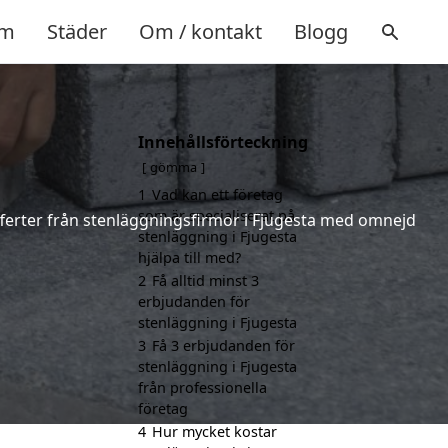
m
Städer
Om / kontakt
Blogg
Innehållsförteckning
gömma
1
Vad kan ett företag
som är specialiserat på
offerter från stenläggningsfirmor i Fjugesta med omnejd
stenläggning i Fjugesta
hjälpa till med?
2
Få alltid minst 3
erbjudanden för
stenläggning i Fjugesta
3
Få 3 erbjudanden för
stenläggning i Fjugesta
från professionella
företag
4
Hur mycket kostar