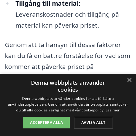
Tillgång till material:
Leveranskostnader och tillgång på
material kan påverka priset.
Genom att ta hänsyn till dessa faktorer
kan du få en bättre förståelse för vad som
kommer att påverka priset på
stenläggning i Fjälkinge. Att få flera
×
Denna webbplats använder
offerter från olika stenläggningsföretag
cookies
kan också hjälpa dig att jämföra priser
Denna webbplats använder cookies för att förbättra
användarupplevelsen. Genom att använda vår webbplats samtycker
och tjänster, vilket är en smart strategi för
du till alla cookies i enlighet med vår cookiepolicy.
Läs mer
att försäkra dig om att du får ett rättvist
ACCEPTERA ALLA
AVVISA ALLT
pris. Tveka inte att använda vår plattform