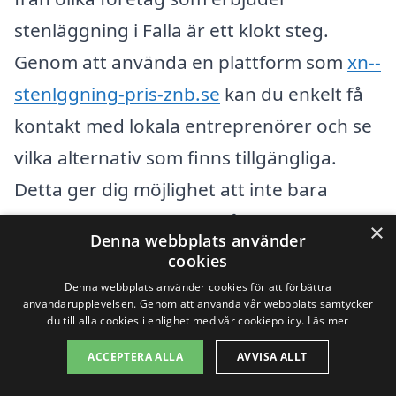
stenläggning i Falla är ett klokt steg.
Genom att använda en plattform som
xn--
stenlggning-pris-znb.se
kan du enkelt få
kontakt med lokala entreprenörer och se
vilka alternativ som finns tillgängliga.
Detta ger dig möjlighet att inte bara
jämföra priser, utan också läsa
×
Denna webbplats använder
recensioner och få en känsla för vilken typ
cookies
av service du kan förvänta dig.
Denna webbplats använder cookies för att förbättra
användarupplevelsen. Genom att använda vår webbplats samtycker
du till alla cookies i enlighet med vår cookiepolicy.
Läs mer
Sammanfattningsvis finns det en rad
ACCEPTERA ALLA
AVVISA ALLT
faktorer som påverkar priset på