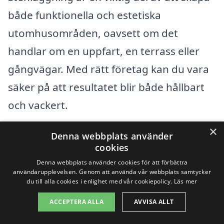
både funktionella och estetiska
utomhusområden, oavsett om det
handlar om en uppfart, en terrass eller
gångvägar. Med rätt företag kan du vara
säker på att resultatet blir både hållbart
och vackert.
×
För att hjälpa dig ytterligare, kika gärna
Denna webbplats använder
cookies
på alternativa städer runt Dösjebro där
Denna webbplats använder cookies för att förbättra
du också kan hitta professionell hjälp för
användarupplevelsen. Genom att använda vår webbplats samtycker
du till alla cookies i enlighet med vår cookiepolicy.
Läs mer
stenläggning. Några av de närliggande
ACCEPTERA ALLA
AVVISA ALLT
städerna inkluderar: