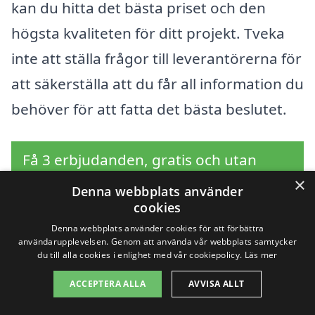
kan du hitta det bästa priset och den
högsta kvaliteten för ditt projekt. Tveka
inte att ställa frågor till leverantörerna för
att säkerställa att du får all information du
behöver för att fatta det bästa beslutet.
Få 3 erbjudanden, gratis och utan
×
förpliktelser
Denna webbplats använder
cookies
Denna webbplats använder cookies för att förbättra
användarupplevelsen. Genom att använda vår webbplats samtycker
Sök efter en
du till alla cookies i enlighet med vår cookiepolicy.
Läs mer
ACCEPTERA ALLA
AVVISA ALLT
professionell för