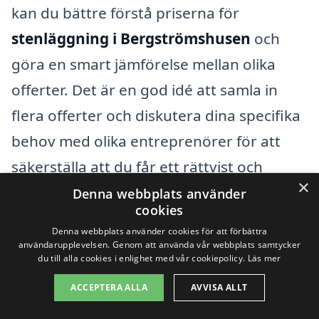
kan du bättre förstå priserna för
stenläggning i Bergströmshusen
och
göra en smart jämförelse mellan olika
offerter. Det är en god idé att samla in
flera offerter och diskutera dina specifika
behov med olika entreprenörer för att
säkerställa att du får ett rättvist och
×
konkurrenskraftigt pris.
Denna webbplats använder
cookies
Denna webbplats använder cookies för att förbättra
Genom vår plattform kan du enkelt få
användarupplevelsen. Genom att använda vår webbplats samtycker
du till alla cookies i enlighet med vår cookiepolicy.
Läs mer
kontakt med olika företag som är
specialiserade på stenläggning i ditt
ACCEPTERA ALLA
AVVISA ALLT
område. Vi gör det lättare för dig att