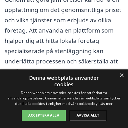
uppfattning om det genomsnittliga priset
och vilka tjänster som erbjuds av olika
företag. Att använda en plattform som
hjälper dig att hitta lokala företag
specialiserade på stenläggning kan
underlätta processen och säkerställa att
du får den bästa möjliga servicen.
×
Denna webbplats använder
cookies
Sammanfattningsvis kan priset för
Denna webbplats använder cookies för att förbättra
användarupplevelsen. Genom att använda vår webbplats samtycker
stenläggning i Bälgviken variera baserat
du till alla cookies i enlighet med vår cookiepolicy.
Läs mer
på flera faktorer som stenens typ, ytan
ACCEPTERA ALLA
AVVISA ALLT
som ska läggas, förberedelse av marken