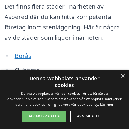
Det finns flera städer i närheten av
Äspered där du kan hitta kompetenta
företag inom stenläggning. Här är några
av de städer som ligger i närheten:
Borås
Sjuhärad
×
Denna webbplats använder
Fristad
cookies
Denna webbplats använder cookies för att förbättra
Dalsjöfors
användarupplevelsen. Genom att använda vår webbplats samtycker
du till alla cookies i enlighet med vår cookiepolicy.
Läs mer
Norrköping
ACCEPTERA ALLA
AVVISA ALLT
Länghem